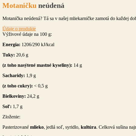
Motaničku
neúdená
Motanička neúdená? Tá sa v našej mliekarničke zamotá do každej dobrej
Údaje o produkte
Výživové údaje na 100 g:
Energia:
1206/290 kJ/kcal
Tuky:
20,6 g
(z toho nasýtené mastné kyseliny):
14 g
Sacharidy:
1,9 g
(z toho cukry):
< 0,5 g
Bielkoviny:
24,2 g
Soľ:
1,7 g
Zloženie:
Pasterizované
mlieko
, jedlá soľ, syridlo,
kultúra
. Celková sušina na