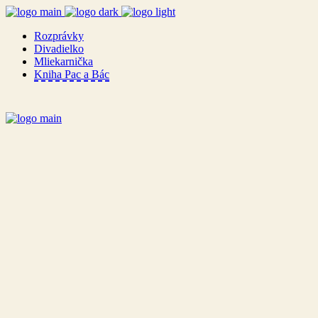
Rozprávky
Divadielko
Mliekarnička
Kniha Pac a Bác