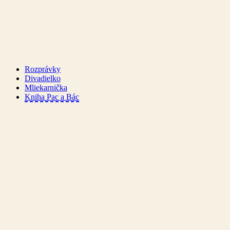
Rozprávky
Divadielko
Mliekarnička
Kniha Pac a Bác