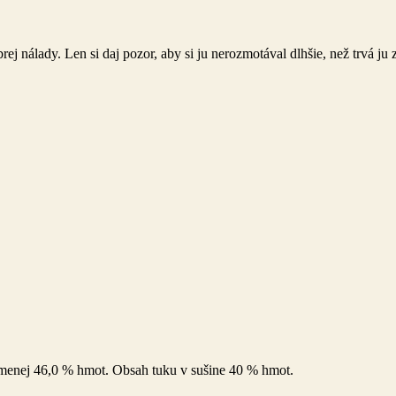
 nálady. Len si daj pozor, aby si ju nerozmotával dlhšie, než trvá ju z
jmenej 46,0 % hmot. Obsah tuku v sušine 40 % hmot.