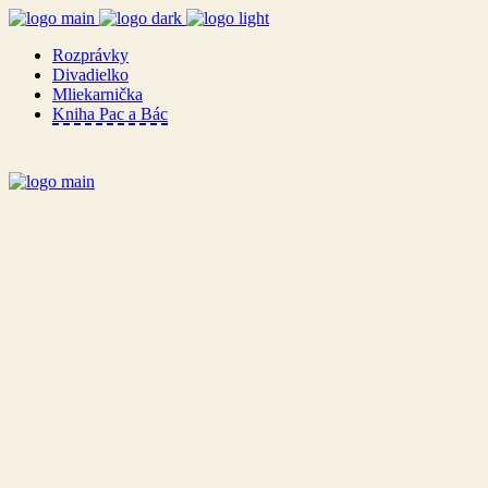
Rozprávky
Divadielko
Mliekarnička
Kniha Pac a Bác