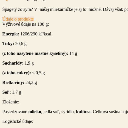
Špagety zo syra? V našej mliekarničke je aj to možné. Dávaj však po
Údaje o produkte
Výživové údaje na 100 g:
Energia:
1206/290 kJ/kcal
Tuky:
20,6 g
(z toho nasýtené mastné kyseliny):
14 g
Sacharidy:
1,9 g
(z toho cukry):
< 0,5 g
Bielkoviny:
24,2 g
Soľ:
1,7 g
Zloženie:
Pasterizované
mlieko
, jedlá soľ, syridlo,
kultúra
. Celková sušina na
Logistické údaje: