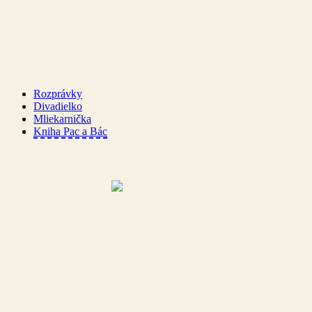
Rozprávky
Divadielko
Mliekarnička
Kniha Pac a Bác